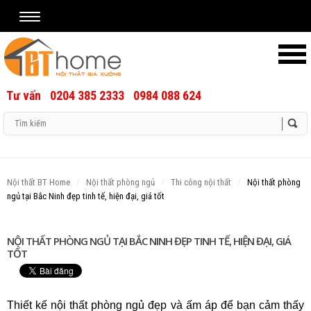
Tư vấn
0204 385 2333
0984 088 624
Username
Password
Nội thất BT Home
Nội thất phòng ngủ
Thi công nội thất
Nội thất phòng
ngủ tại Bắc Ninh đẹp tinh tế, hiện đại, giá tốt
Remember Me
NỘI THẤT PHÒNG NGỦ TẠI BẮC NINH ĐẸP TINH TẾ, HIỆN ĐẠI, GIÁ
TỐT
Thiết kế nội thất phòng ngủ đẹp và ấm áp để bạn cảm thấy