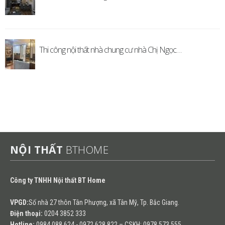
Thi công nội thất nhà chung cư nhà Chị Ngọc…
NỘI THẤT
BTHOME
Công ty TNHH Nội thất BT Home
VPGD:
Số nhà 27 thôn Tân Phượng, xã Tân Mỹ, Tp. Bắc Giang.
Điện thoại:
0204 3852 333
Hotline:
0984 088 624 - 0972 628 822 – CSKH: 0978 573 555