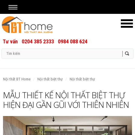
Tư vấn
0204 385 2333
0984 088 624
Username
Password
Nội thất BT Home
Nội thất biệt thự
Nội thất biệt thự
Remember Me
MẪU THIẾT KẾ NỘI THẤT BIỆT THỰ
HIỆN ĐẠI GẦN GŨI VỚI THIÊN NHIÊN