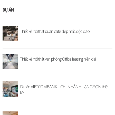
DỰ ÁN
Thiết kế nội thất quán cafe đẹp mắt, độc đáo…
Thiết kế nội thất văn phòng Office leasing hiện đại…
Dự án VIETCOMBANK – CHI NHÁNH LẠNG SƠN thiết
kế…