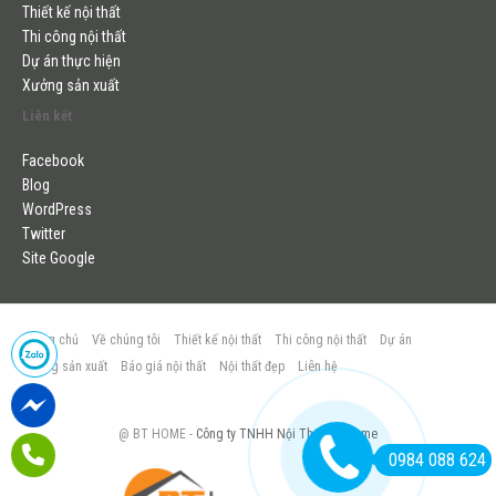
Thiết kế nội thất
Thi công nội thất
Dự án thực hiện
Xưởng sản xuất
Liên kết
Facebook
Blog
WordPress
Twitter
Site Google
Trang chủ
Về chúng tôi
Thiết kế nội thất
Thi công nội thất
Dự án
Xưởng sản xuất
Báo giá nội thất
Nội thất đẹp
Liên hệ
@ BT HOME -
Công ty TNHH Nội Thất BT Home
0984 088 624